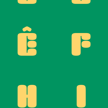
Ê
F
H
I