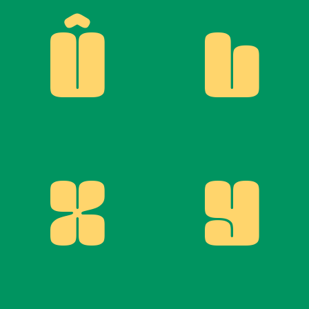
Û
V
X
Y