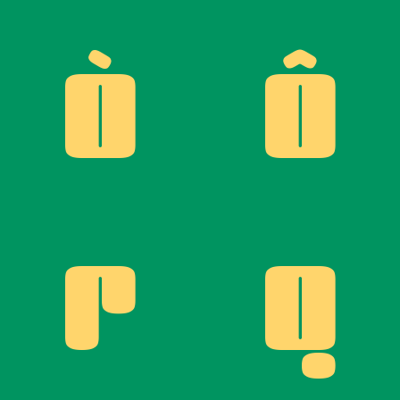
Ò
Ô
P
Q