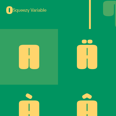
Squeezy Variable
A
Ä
À
Â