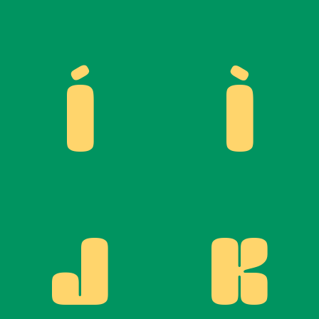
Í
Ì
J
K