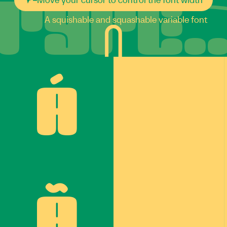
A squishable and squashable variable font
Á
Ã