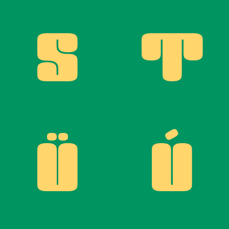
S
T
Ü
Ú