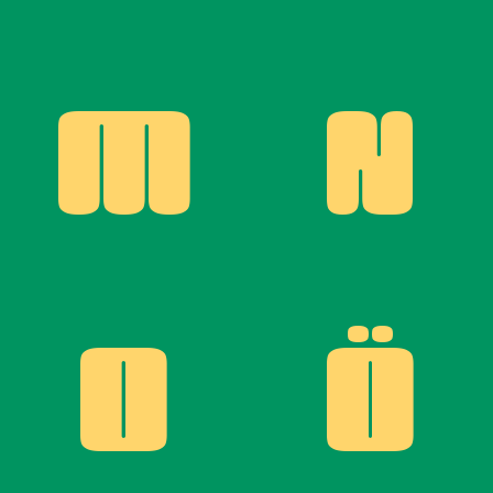
M
N
O
Ö