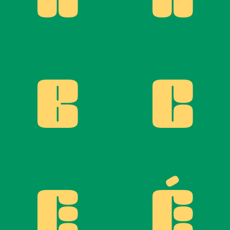
B
C
E
É